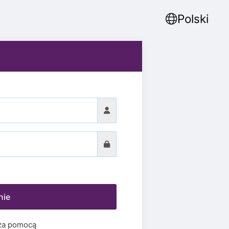
Polski
nie
 za pomocą