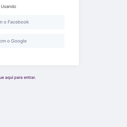
n Usando
m o Facebook
om o Google
e aqui para entrar.